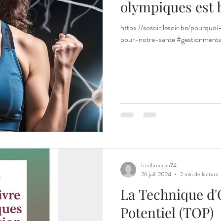
olympiques est 
https://sosoir.lesoir.be/pourqu
pour-notre-sante #gestionmental
fredbruneau74
26 juil. 2024
2 min de lecture
La Technique d'
Potentiel (TOP)