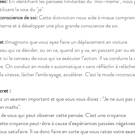
ées:
 En identifiant les pensées limitantes du "moi-même", nous p
ilisant la voix du "je".
conscience de soi:
 Cette distinction nous aide à mieux compren
erne et à développer une plus grande conscience de soi.
t :
Imaginons que vous ayez faire un déplacement en voiture.
rveau qui va décider, ou on va, quand on y va, en passant par ou et
st ici le cerveau de vous qui va exécuter l’action. Il va conduire la
ve.
On conduit en mode « automatique » sans réfléchir à relâcher 
la vitesse, lâcher l’embrayage, accélérer. C’est le mode inconscie
ret :
 un examen important et que vous vous disiez : "Je ne suis pas c
 en maths".
ie de vous qui peut observer cette pensée. C’est une croyance
ette croyance peut-être à cause d'expériences passées négatives
us satisfaire. Il va donc faire en sorte que vous ratiez votre exa