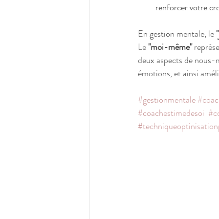
renforcer votre cr
En gestion mentale, le 
"
Le 
"moi-même"
 représ
deux aspects de nous-m
émotions, et ainsi amél
#gestionmentale
#coac
#coachestimedesoi
#c
#techniqueoptinisation