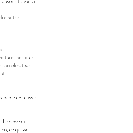
ouvons travailler 
dre notre 
c
 voiture sans que 
l’accélérateur, 
nt.
apable de réussir 
. Le cerveau 
men, ce qui va 