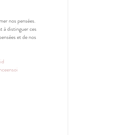
rmer nos pensées. 
 à distinguer ces 
ensées et de nos 
id
nceensoi