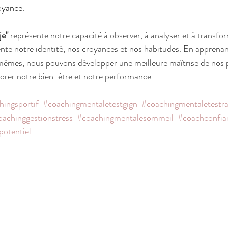
oyance.
je"
 représente notre capacité à observer, à analyser et à transfo
ente notre identité, nos croyances et nos habitudes. En apprenant
êmes, nous pouvons développer une meilleure maîtrise de nos p
iorer notre bien-être et notre performance.
hingsportif
#coachingmentaletestgign
#coachingmentaletestra
oachinggestionstress
#coachingmentalesommeil
#coachconfia
potentiel