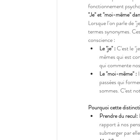
fonctionnement psycho
"Je" et "moi-même" dans
Lorsque l'on parle de "
termes synonymes. Ces d
conscience :
Le "je" :
 C'est le "
mêmes qui est cons
qui commente nos e
Le "moi-même" :
 
passées qui forment
sommes. C’est not
Pourquoi cette distinct
Prendre du recul:
rapport à nos pens
submerger par elle