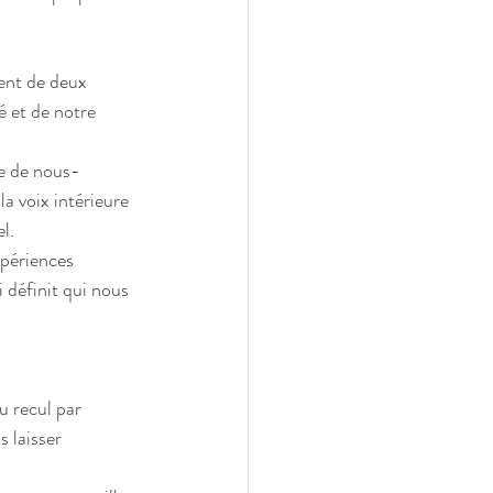
ent de deux 
 et de notre 
ie de nous-
a voix intérieure 
l.
xpériences 
i définit qui nous 
 recul par 
 laisser 