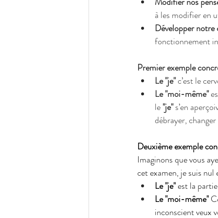
Modifier nos pens
à les modifier en ut
Développer notre 
fonctionnement int
Premier exemple concre
Le "je"
 c’est le ce
Le "moi-même"
 e
le 
"je" 
s’en aperçoi
débrayer, changer 
Deuxième exemple conc
Imaginons que vous ayez
cet examen, je suis nul
Le "je"
 est la part
Le "moi-même"
 C
inconscient veux vo