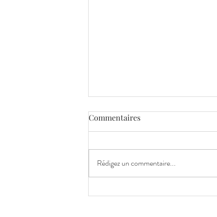
Commentaires
Rédigez un commentaire...
Et si votre préparation
mentale commençait... par
des vacances ?