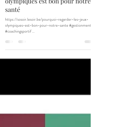
fredbruneau74
6 août 2024
1 min de lecture
Pourquoi regarder les Jeux
olympiques est bon pour notre
santé
https://sosoir.lesoir.be/pourquoi-regarder-les-jeux-
olympiques-est-bon-pour-notre-sante #gestionmentale
#coachingsportif ...