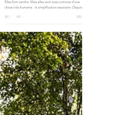
Les neuromythes
Introduction Les neurosciences fascinent. Elles intriguent.
Elles font vendre. Mais elles sont aussi victimes d’une
chose très humaine : la simplification excessive .Depuis
des années, des croyances fausses sur le cerveau — les
neuromythes — circulent partout : en entreprise, en
coaching, dans l’éducation, dans le sport… et même dans
le développement personnel. Le problème ?Ces mythes
sont séduisants, mais ils faussent notre compréhension du
mental et empêchent parfois d’ad