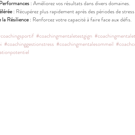
 Performances
 : Améliorez vos résultats dans divers domaines.
élérée
 : Récupérez plus rapidement après des périodes de stress 
la Résilience
 : Renforcez votre capacité à faire face aux défis.
coachingsportif
#coachingmentaletestgign
#coachingmentalet
i
#coachinggestionstress
#coachingmentalesommeil
#coachc
ationpotentiel