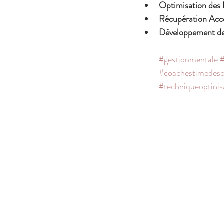
Optimisation des
Récupération Acc
Développement de 
#gestionmentale
#
#coachestimedeso
#techniqueoptinis