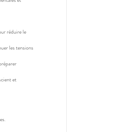
entales et 
ur réduire le 
uer les tensions 
préparer 
cient et 
es.