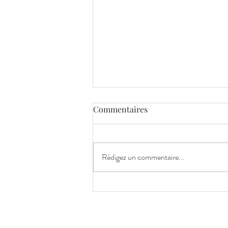
Commentaires
Rédigez un commentaire...
Et si votre préparation
mentale commençait... par
des vacances ?