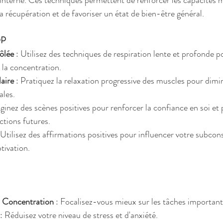
e interne. Ces techniques permettent de renforcer les capacités m
a récupération et de favoriser un état de bien-être général.
OP
ôlée
 : Utilisez des techniques de respiration lente et profonde po
 la concentration.
aire
 : Pratiquez la relaxation progressive des muscles pour dimin
ales.
aginez des scènes positives pour renforcer la confiance en soi et 
tions futures.
: Utilisez des affirmations positives pour influencer votre subcons
tivation.
a Concentration
 : Focalisez-vous mieux sur les tâches important
 : Réduisez votre niveau de stress et d'anxiété.