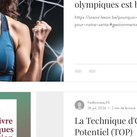
olympiques est 
https://sosoir.lesoir.be/pourqu
pour-notre-sante #gestionmental
fredbruneau74
26 juil. 2024
2 min de lecture
La Technique d'
Potentiel (TOP)