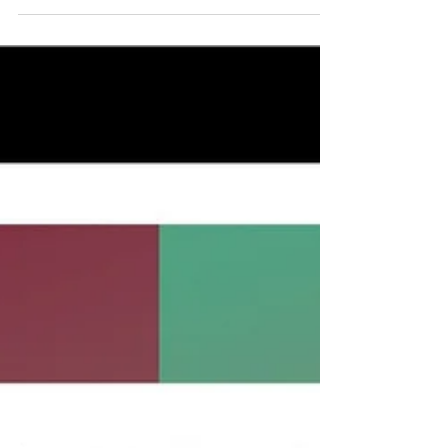
santé
https://sosoir.lesoir.be/pourquoi-regarder-les-jeux-
olympiques-est-bon-pour-notre-sante #gestionmentale
#coachingsportif ...