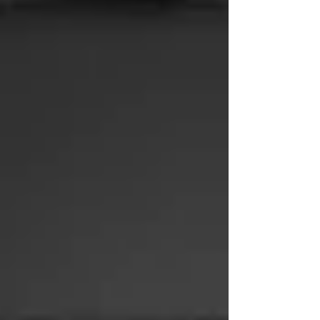
aussi être source d'une pression intense, nuisant à leur
bien-être et à leurs performances. Cet article explore les
sources de pression courantes chez les jeunes athlètes et
propose des stratégies pour les ai