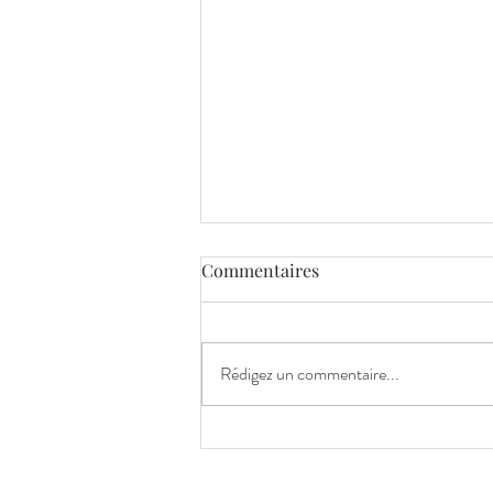
Commentaires
Rédigez un commentaire...
Et si votre préparation
mentale commençait... par