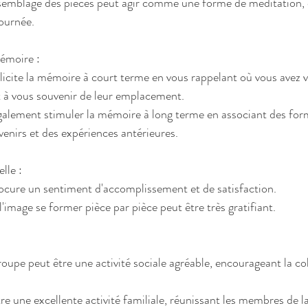
ssemblage des pièces peut agir comme une forme de méditation, 
ournée.
mémoire :
ollicite la mémoire à court terme en vous rappelant où vous avez v
t à vous souvenir de leur emplacement.
galement stimuler la mémoire à long terme en associant des for
venirs et des expériences antérieures.
lle :
ocure un sentiment d'accomplissement et de satisfaction.
'image se former pièce par pièce peut être très gratifiant.
roupe peut être une activité sociale agréable, encourageant la col
re une excellente activité familiale, réunissant les membres de la