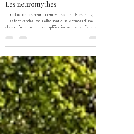
fredbruneau74
10 déc. 2025
3 min de lecture
Les neuromythes
Introduction Les neurosciences fascinent. Elles intriguent.
Elles font vendre. Mais elles sont aussi victimes d’une
chose très humaine : la simplification excessive .Depuis
des années, des croyances fausses sur le cerveau — les
neuromythes — circulent partout : en entreprise, en
coaching, dans l’éducation, dans le sport… et même dans
le développement personnel. Le problème ?Ces mythes
sont séduisants, mais ils faussent notre compréhension du
mental et empêchent parfois d’ad